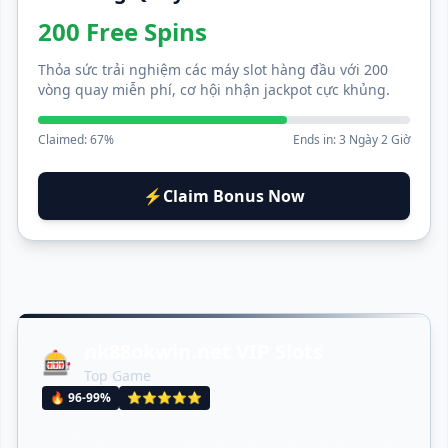
200 Free Spins
Thỏa sức trải nghiệm các máy slot hàng đầu với 200
vòng quay miễn phí, cơ hội nhận jackpot cực khủng.
Claimed: 67%
Ends in: 3 Ngày 2 Giờ
⚡
Claim Bonus Now
nk88okwin.net VIP Slots
🎰
Top Game
🔥 96-99%
⭐⭐⭐⭐⭐
Tham gia vào thế giới quay slot đỉnh cao cùng