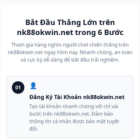
Bắt Đầu Thắng Lớn trên
nk88okwin.net trong 6 Bước
Tham gia hàng nghìn người chơi chiến thắng trên
nk88okwin.net ngay hôm nay. Nhanh chóng, an toàn
và cực kỳ dễ dàng để bắt đầu trải nghiệm.
👤
01
Đăng Ký Tài Khoản nk88okwin.net
Tạo tài khoản nhanh chóng với chỉ vài
bước trên nk88okwin.net. Đảm bảo
thông tin cá nhân được bảo mật tuyệt
đối.