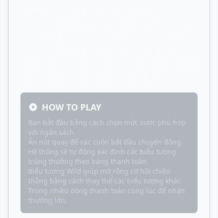
nk88okwin.net VIP Slots. Với giao diện thân
thiện trên di động, bạn sẽ dễ dàng tận hưởng
các vòng quay thú vị và cơ hội nhận thưởng hậu
hĩnh. Chủ đề đa dạng từ kho báu cổ đại đến
công nghệ tương lai, mọi trải nghiệm đều được
tối ưu hóa cho người chơi tại Việt Nam.
HOW TO PLAY
Bạn bắt đầu bằng cách chọn mức cược phù hợp
với ngân sách.
Ấn nút quay để các cuộn bắt đầu chuyển động.
Hệ thống sẽ tự động xác định các biểu tượng
trúng thưởng theo bảng thanh toán.
Biểu tượng Wild giúp mở rộng cơ hội chiến
thắng bằng cách thay thế các biểu tượng khác.
Trúng nhiều dòng thanh toán cùng lúc để nhận
thưởng lớn.