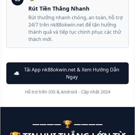
Rút Tiền Thắng Nhanh
Rút thưởng nhanh chóng, an toàn, hỗ trợ
24/7 trên nk88okwin.net để tận hưởng
thành quả và tiếp tục chinh phục các thử
thách mới.
Tải App nk88okwin.net & Xem Hướng Dẫn
☁️
Ngay
Hỗ trợ trên iOS & Android - Cập nhật 2024
———— 🏆 ————