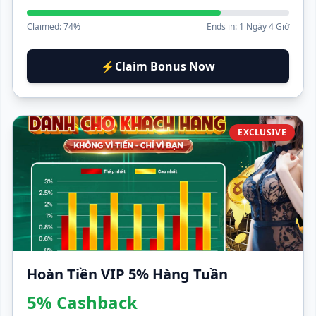
tuyến nổi bật.
Claimed: 74%
Ends in: 1 Ngày 4 Giờ
⚡
Claim Bonus Now
EXCLUSIVE
Hoàn Tiền VIP 5% Hàng Tuần
5% Cashback