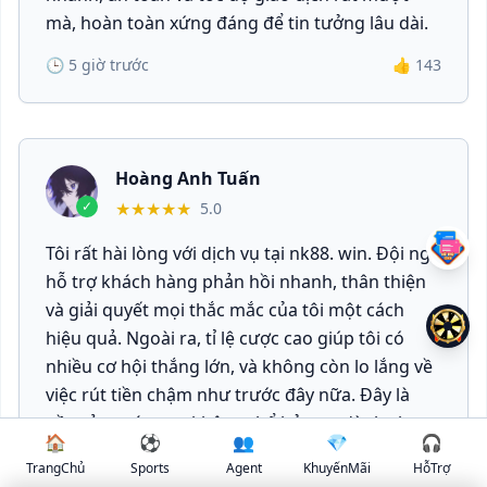
mà, hoàn toàn xứng đáng để tin tưởng lâu dài.
🕒 5 giờ trước
👍 143
Hoàng Anh Tuấn
✓
★★★★★
5.0
Tôi rất hài lòng với dịch vụ tại nk88. win. Đội ngũ
hỗ trợ khách hàng phản hồi nhanh, thân thiện
và giải quyết mọi thắc mắc của tôi một cách
hiệu quả. Ngoài ra, tỉ lệ cược cao giúp tôi có
nhiều cơ hội thắng lớn, và không còn lo lắng về
việc rút tiền chậm như trước đây nữa. Đây là
nền tảng cá cược không thể bỏ qua dành cho
🏠
⚽
👥
💎
🎧
người chơi Việt.
TrangChủ
Sports
Agent
KhuyếnMãi
HỗTrợ