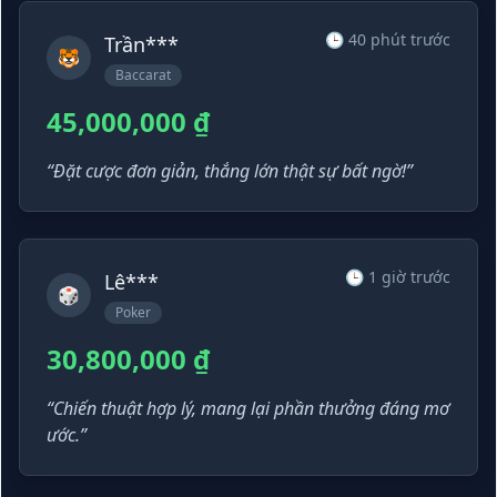
🕒 40 phút trước
Trần***
🐯
Baccarat
45,000,000 ₫
“Đặt cược đơn giản, thắng lớn thật sự bất ngờ!”
🕒 1 giờ trước
Lê***
🎲
Poker
30,800,000 ₫
“Chiến thuật hợp lý, mang lại phần thưởng đáng mơ
ước.”