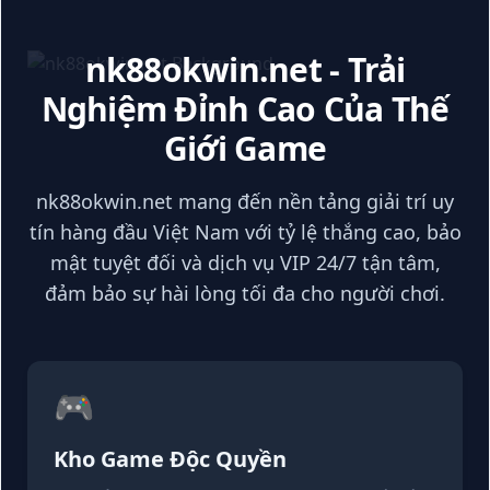
nk88okwin.net - Trải
Nghiệm Đỉnh Cao Của Thế
Giới Game
nk88okwin.net mang đến nền tảng giải trí uy
tín hàng đầu Việt Nam với tỷ lệ thắng cao, bảo
mật tuyệt đối và dịch vụ VIP 24/7 tận tâm,
đảm bảo sự hài lòng tối đa cho người chơi.
🎮
Kho Game Độc Quyền