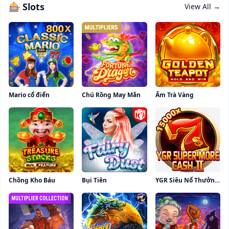
🎰 Slots
View All →
Mario cổ điển
Chú Rồng May Mắn
Ấm Trà Vàng
Chồng Kho Báu
Bụi Tiên
YGR Siêu Nổ Thưởng 7 II