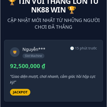
🏆 TIN VUI THẮNG LỚN TỪ
NK88 WIN 🏆
CẬP NHẬT MỚI NHẤT TỪ NHỮNG NGƯỜI
CHƠI ĐÃ THẮNG
🕒 15 phút trước
Nguyễn***
🦁
Slot Machine
92,500,000 ₫
“Giao diện mượt, chơi nhanh, cảm giác hồi hộp cực
kỳ!”
JACKPOT