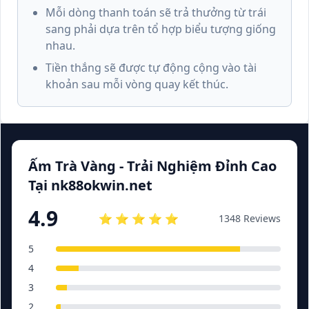
Mỗi dòng thanh toán sẽ trả thưởng từ trái
sang phải dựa trên tổ hợp biểu tượng giống
nhau.
Tiền thắng sẽ được tự động cộng vào tài
khoản sau mỗi vòng quay kết thúc.
Ấm Trà Vàng - Trải Nghiệm Đỉnh Cao
Tại nk88okwin.net
4.9
⭐
⭐
⭐
⭐
⭐
1348 Reviews
5
4
3
2