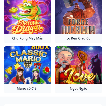
Chú Rồng May Mắn
Lò Rèn Giàu Có
Mario cổ điển
Ngọt Ngào