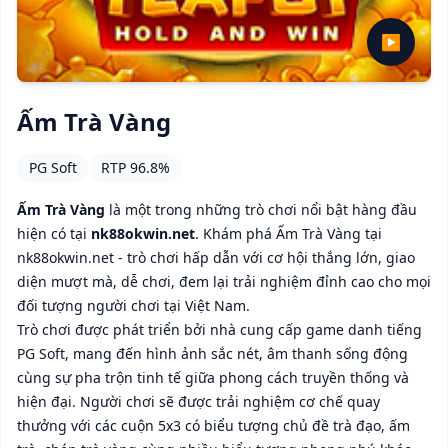
▶
Ấm Trà Vàng
PG Soft
RTP 96.8%
Ấm Trà Vàng
là một trong những trò chơi nổi bật hàng đầu
hiện có tại
nk88okwin.net
. Khám phá Ấm Trà Vàng tại
nk88okwin.net - trò chơi hấp dẫn với cơ hội thắng lớn, giao
diện mượt mà, dễ chơi, đem lại trải nghiệm đỉnh cao cho mọi
đối tượng người chơi tại Việt Nam.
Trò chơi được phát triển bởi nhà cung cấp game danh tiếng
PG Soft, mang đến hình ảnh sắc nét, âm thanh sống động
cùng sự pha trộn tinh tế giữa phong cách truyền thống và
hiện đại. Người chơi sẽ được trải nghiệm cơ chế quay
thưởng với các cuộn 5x3 có biểu tượng chủ đề trà đạo, ấm