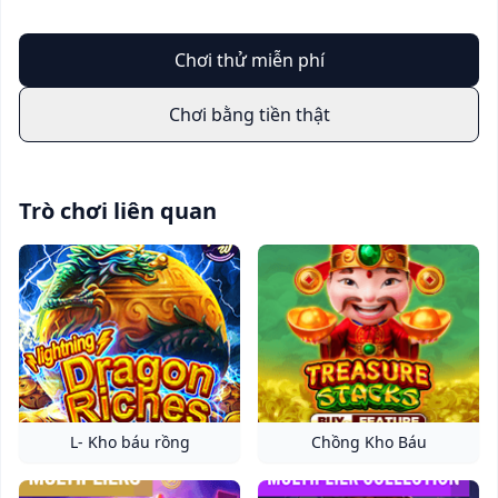
Chơi thử miễn phí
Chơi bằng tiền thật
Trò chơi liên quan
L- Kho báu rồng
Chồng Kho Báu