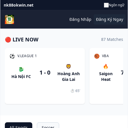
nk88okwin.net
Ngôn ngữ
Đăng Nhập
Đăng Ký Ngay
🔴 LIVE NOW
87 Matches
⚽
🏀
V.LEAGUE 1
VBA
🦁
🔥
🐉
1 - 0
78
Hoàng Anh
Saigon
Hà Nội FC
Gia Lai
Heat
⏱ 65'
All Sports
Soccer