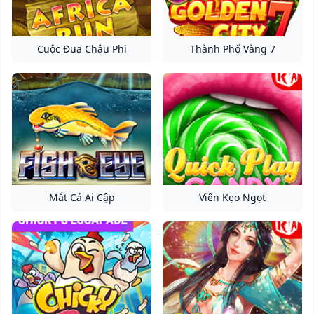
Cuộc Đua Châu Phi
Thành Phố Vàng 7
Mắt Cá Ai Cập
Viên Kẹo Ngọt