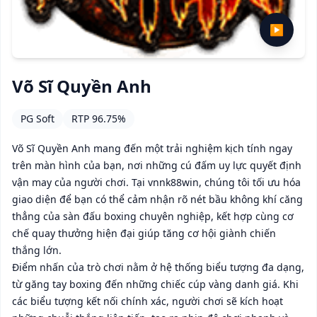
▶
Võ Sĩ Quyền Anh
PG Soft
RTP 96.75%
Võ Sĩ Quyền Anh mang đến một trải nghiệm kịch tính ngay
trên màn hình của bạn, nơi những cú đấm uy lực quyết định
vận may của người chơi. Tại vnnk88win, chúng tôi tối ưu hóa
giao diện để bạn có thể cảm nhận rõ nét bầu không khí căng
thẳng của sàn đấu boxing chuyên nghiệp, kết hợp cùng cơ
chế quay thưởng hiện đại giúp tăng cơ hội giành chiến
thắng lớn.
Điểm nhấn của trò chơi nằm ở hệ thống biểu tượng đa dạng,
từ găng tay boxing đến những chiếc cúp vàng danh giá. Khi
các biểu tượng kết nối chính xác, người chơi sẽ kích hoạt