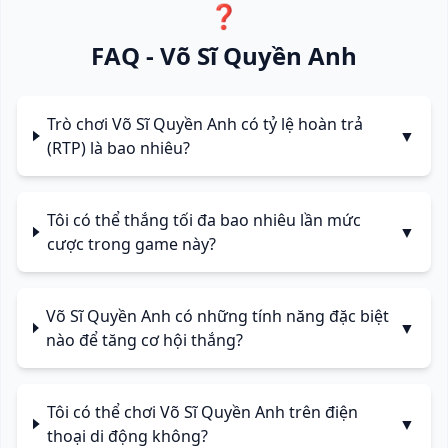
❓
FAQ - Võ Sĩ Quyền Anh
Trò chơi Võ Sĩ Quyền Anh có tỷ lệ hoàn trả
▼
(RTP) là bao nhiêu?
Tôi có thể thắng tối đa bao nhiêu lần mức
▼
cược trong game này?
Võ Sĩ Quyền Anh có những tính năng đặc biệt
▼
nào để tăng cơ hội thắng?
Tôi có thể chơi Võ Sĩ Quyền Anh trên điện
▼
thoại di động không?