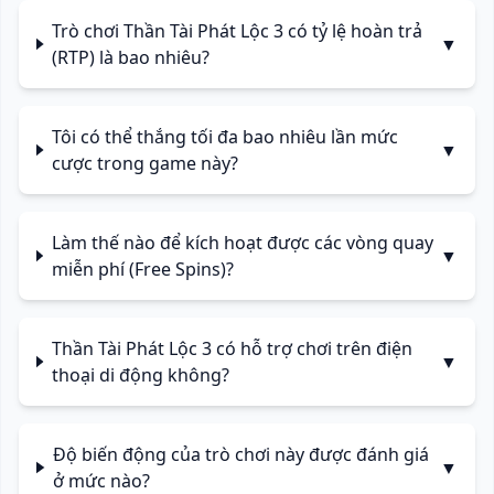
Trò chơi Thần Tài Phát Lộc 3 có tỷ lệ hoàn trả
▼
(RTP) là bao nhiêu?
Tôi có thể thắng tối đa bao nhiêu lần mức
▼
cược trong game này?
Làm thế nào để kích hoạt được các vòng quay
▼
miễn phí (Free Spins)?
Thần Tài Phát Lộc 3 có hỗ trợ chơi trên điện
▼
thoại di động không?
Độ biến động của trò chơi này được đánh giá
▼
ở mức nào?