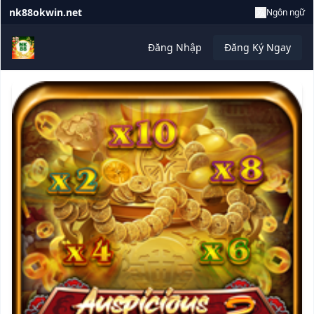
nk88okwin.net
Ngôn ngữ
Đăng Nhập
Đăng Ký Ngay