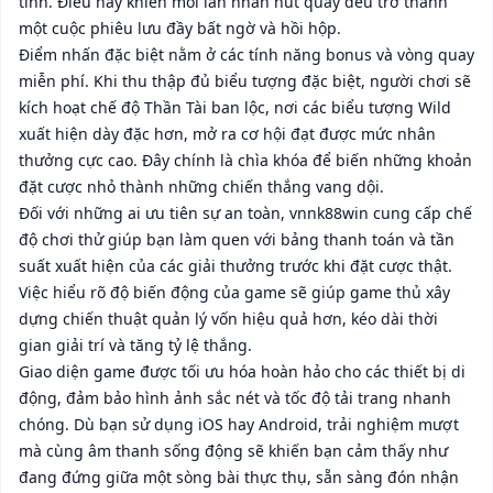
tính. Điều này khiến mỗi lần nhấn nút quay đều trở thành
một cuộc phiêu lưu đầy bất ngờ và hồi hộp.
Điểm nhấn đặc biệt nằm ở các tính năng bonus và vòng quay
miễn phí. Khi thu thập đủ biểu tượng đặc biệt, người chơi sẽ
kích hoạt chế độ Thần Tài ban lộc, nơi các biểu tượng Wild
xuất hiện dày đặc hơn, mở ra cơ hội đạt được mức nhân
thưởng cực cao. Đây chính là chìa khóa để biến những khoản
đặt cược nhỏ thành những chiến thắng vang dội.
Đối với những ai ưu tiên sự an toàn, vnnk88win cung cấp chế
độ chơi thử giúp bạn làm quen với bảng thanh toán và tần
suất xuất hiện của các giải thưởng trước khi đặt cược thật.
Việc hiểu rõ độ biến động của game sẽ giúp game thủ xây
dựng chiến thuật quản lý vốn hiệu quả hơn, kéo dài thời
gian giải trí và tăng tỷ lệ thắng.
Giao diện game được tối ưu hóa hoàn hảo cho các thiết bị di
động, đảm bảo hình ảnh sắc nét và tốc độ tải trang nhanh
chóng. Dù bạn sử dụng iOS hay Android, trải nghiệm mượt
mà cùng âm thanh sống động sẽ khiến bạn cảm thấy như
đang đứng giữa một sòng bài thực thụ, sẵn sàng đón nhận