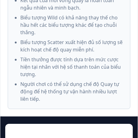
Kết quả của mỗi vòng quay là hoàn toàn
ngẫu nhiên và minh bạch.
Biểu tượng Wild có khả năng thay thế cho
hầu hết các biểu tượng khác để tạo chuỗi
thắng.
Biểu tượng Scatter xuất hiện đủ số lượng sẽ
kích hoạt chế độ quay miễn phí.
Tiền thưởng được tính dựa trên mức cược
hiện tại nhân với hệ số thanh toán của biểu
tượng.
Người chơi có thể sử dụng chế độ Quay tự
động để hệ thống tự vận hành nhiều lượt
liên tiếp.