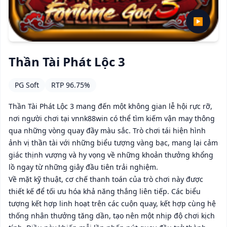
▶
Thần Tài Phát Lộc 3
PG Soft
RTP 96.75%
Thần Tài Phát Lộc 3 mang đến một không gian lễ hội rực rỡ,
nơi người chơi tại vnnk88win có thể tìm kiếm vận may thông
qua những vòng quay đầy màu sắc. Trò chơi tái hiện hình
ảnh vị thần tài với những biểu tượng vàng bạc, mang lại cảm
giác thịnh vượng và hy vọng về những khoản thưởng khổng
lồ ngay từ những giây đầu tiên trải nghiệm.
Về mặt kỹ thuật, cơ chế thanh toán của trò chơi này được
thiết kế để tối ưu hóa khả năng thắng liên tiếp. Các biểu
tượng kết hợp linh hoạt trên các cuộn quay, kết hợp cùng hệ
thống nhân thưởng tăng dần, tạo nên một nhịp độ chơi kịch